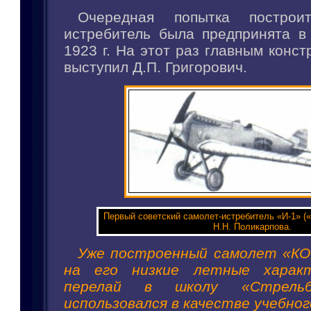
Очередная попытка построи
истребитель была предпринята 
1923 г. На этот раз главным конст
выступил Д.П. Григорович.
Первый советский самолет-истребитель «И-1» («
Н.Н. Поликарпова.
Уже построенный самолет «КО
на его низкие летные характ
перелай в школу «Стрель
использовался в качестве учебног