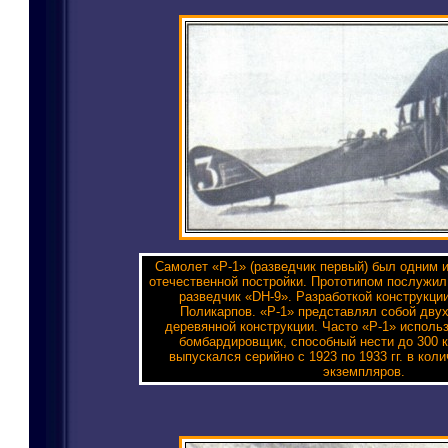
Самолет «Р-1» (разведчик первый) был одним 
отечественной постройки. Прототипом послужил
разведчик «DH-9». Разработкой конструкци
Поликарпов. «Р-1» представлял собой дву
деревянной конструкции. Часто «Р-1» исполь
бомбардировщик, способный нести до 300 к
выпускался серийно с 1923 по 1933 гг. в кол
экземпляров.