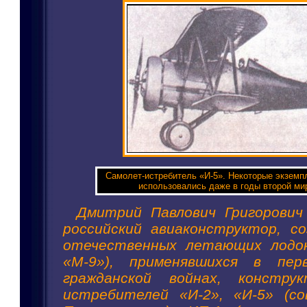
Самолет-истребитель «И-5». Некоторые экземп
использовались даже в годы второй ми
Дмитрий Павлович Григорович
российский авиаконструктор, с
отечественных летающих лодок 
«М-9»), применявшихся в пер
гражданской войнах, констру
истребителей «И-2», «И-5» (со