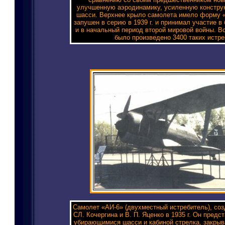
улучшенную аэродинамику, усиленную констр
шасси. Верхнее крыло самолета имело форму «
запушен в серию в 1939 г. и принимал участие в
и в начальный период второй мировой войны. Все
было произведено 3400 таких истре
Самолет «АИ-6» (двухместный истребитель), со
СЛ. Кочергина и В. П. Яценко в 1935 г. Он предс
убирающимися шасси и кабиной стрелка, закры