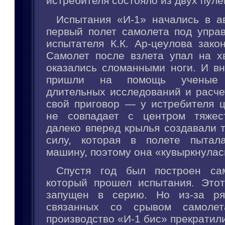
истребителя состояло из двух пуле
Испытания «И-1» начались в ав
первый полет самолета под управ
испытателя К.К. Ар-цеулова зако
Самолет после взлета упал на хв
оказались сломанными ноги. И вн
пришли на помощь ученые
длительных исследований и расче
свой приговор — у истребителя ц
не совпадает с центром тяжес
далеко вперед крылья создавали 
силу, которая в полете пытала
машину, поэтому она «кувыркнулась
Спустя год был построен сам
который прошел испытания. Это
запущен в серию. Но из-за ряд
связанных со срывом самолет
производство «И-1 бис» прекратил