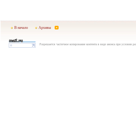
В начало
Архивы
Разрешается частичное копирование контента в виде анонса при условии р