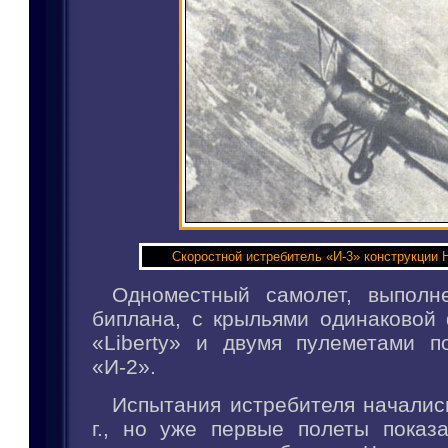
Скоростной истребитель «И-3» конструкции 
Одноместный самолет, выполн
биплана, с крыльями одинаковой
«Liberty» и двумя пулеметами п
«И-2».
Испытания истребителя началис
г., но уже первые полеты показа