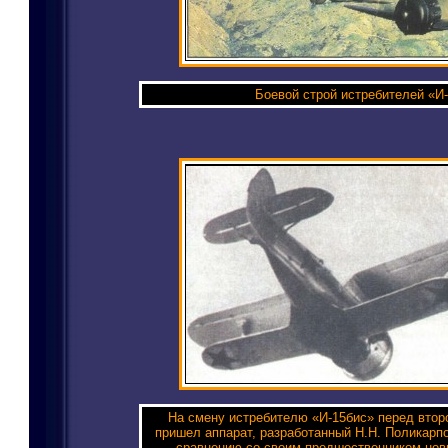
Боевой строй истребителей «И-
На смену истребителю «И-15бис» перед втор
пришел аппарат, разработанный Н.Н. Поликарп
сравнению со своим предшественником нов