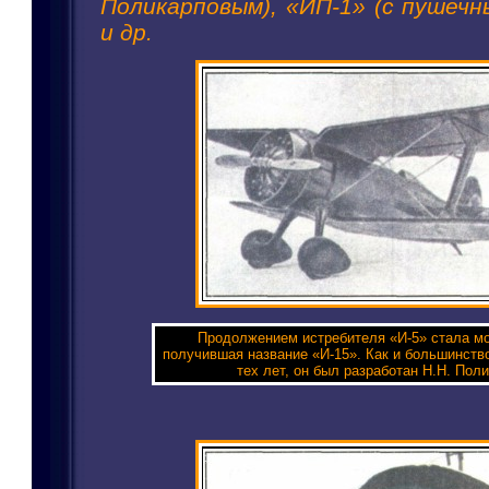
Поликарповым), «ИП-1» (с пушечн
и др.
Продолжением истребителя «И-5» стала м
получившая название «И-15». Как и большинст
тех лет, он был разработан Н.Н. Пол