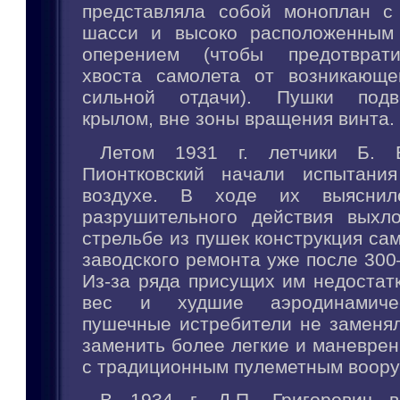
представляла собой моноплан с
шасси и высоко расположенным 
оперением (чтобы предотврат
хвоста самолета от возникающе
сильной отдачи). Пушки подв
крылом, вне зоны вращения винта.
Летом 1931 г. летчики Б. 
Пионтковский начали испытания
воздухе. В ходе их выяснило
разрушительного действия выхл
стрельбе из пушек конструкция са
заводского ремонта уже после 30
Из-за ряда присущих им недостат
вес и худшие аэродинамичес
пушечные истребители не заменял
заменить более легкие и маневре
с традиционным пулеметным воор
В 1934 г. Д.П. Григорович в