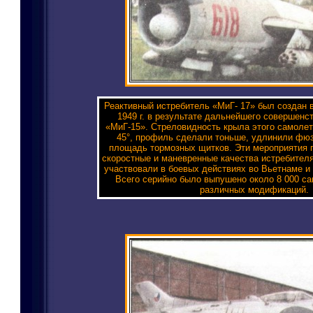
Реактивный истребитель «МиГ- 17» был создан 
1949 г. в результате дальнейшего совершенс
«МиГ-15». Стреловидность крыла этого самолет
45°, профиль сделали тоньше, удлинили фю
площадь тормозных щитков. Эти мероприятия 
скоростные и маневренные качества истребител
участвовали в боевых действиях во Вьетнаме и
Всего серийно было выпушено около 8 000 са
различных модификаций.