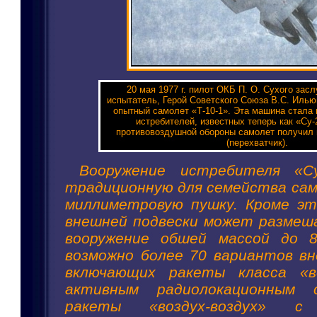
20 мая 1977 г. пилот ОКБ П. О. Сухого зас
испытатель, Герой Советского Союза B.C. Иль
опытный самолет «Т-10-1». Эта машина стала 
истребителей, известных теперь как «Су-
противовоздушной обороны самолет получил 
(перехватчик).
Вооружение истребителя «С
традиционную для семейства сам
миллиметровую пушку. Кроме эт
внешней подвески может размеш
вооружение обшей массой до 8
возможно более 70 вариантов вн
включающих ракеты класса «во
активным радиолокационным с
ракеты «воздух-воздух» с