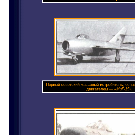
Первый советский массовый истребитель, осн
двигателем —
«МиГ-15».