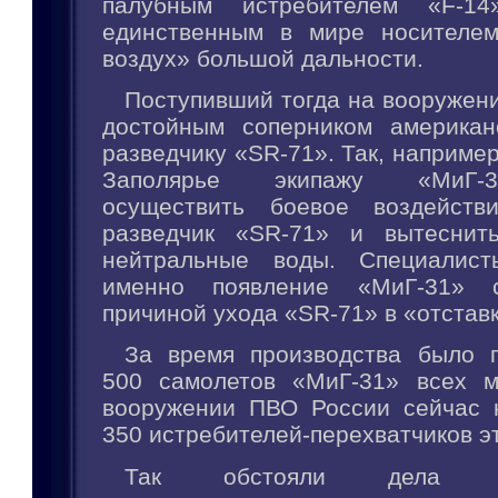
палубным истребителем «F-14
единственным в мире носителем
воздух» большой дальности.
Поступивший тогда на вооружен
достойным соперником американ
разведчику «SR-71». Так, например,
Заполярье экипажу «МиГ-
осуществить боевое воздейств
разведчик «SR-71» и вытеснит
нейтральные воды. Специалист
именно появление «МиГ-31» с
причиной ухода «SR-71» в «отставк
За время производства было 
500 самолетов «МиГ-31» всех м
вооружении ПВО России сейчас 
350 истребителей-перехватчиков эт
Так обстояли дела в