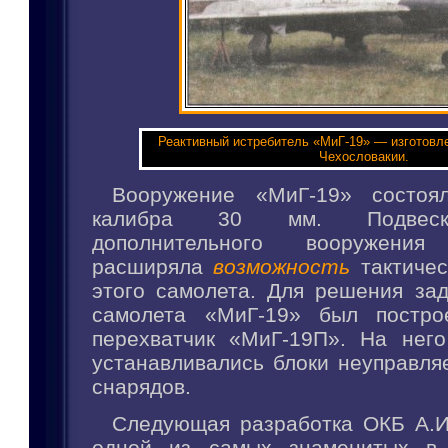
Реактивный истребитель «МиГ-19» — изготовл
Чехословакии.
Вооружение «МиГ-19» состо
калибра 30 мм. Подвеск
дополнительного вооружен
расширяла
возможность
тактиче
этого самолета. Для решения за
самолета «МиГ-19» был построе
перехватчик «МиГ-19П». На нег
устанавливались блоки неуправля
снарядов.
Следующая разработка ОКБ А.И
одной из самых знаменитых в