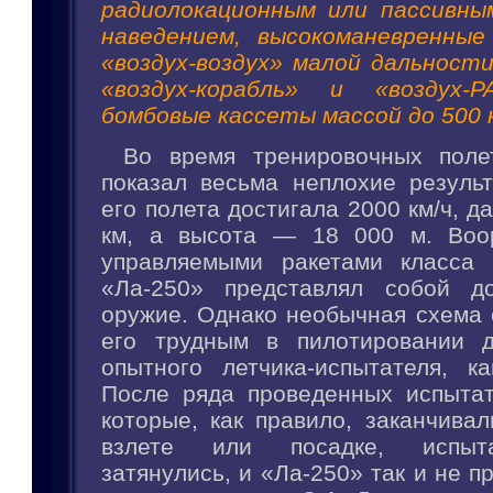
радиолокационным или пассивны
наведением, высокоманевренные
«воздух-воздух» малой дальности
«воздух-корабль» и «воздух-
бомбовые кассеты массой до 500 к
Во время тренировочных поле
показал весьма неплохие резуль
его полета достигала 2000 км/ч, д
км, а высота — 18 000 м. Воо
управляемыми ракетами класса «
«Ла-250» представлял собой до
оружие. Однако необычная схема 
его трудным в пилотировании д
опытного летчика-испытателя, ка
После ряда проведенных испытат
которые, как правило, заканчива
взлете или посадке, испыт
затянулись, и «Ла-250» так и не п