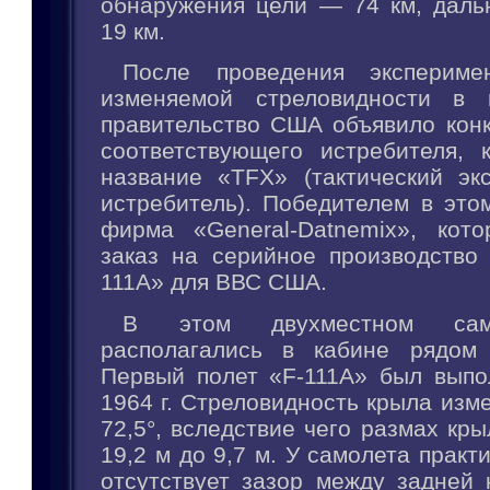
обнаружения цели — 74 км, даль
19 км.
После проведения эксперим
изменяемой стреловидности в н
правительство США объявило конк
соответствующего истребителя, 
название «TFX» (тактический эк
истребитель). Победителем в это
фирма «General-Datnemix», кот
заказ на серийное производство 
111A» для ВВС США.
В этом двухместном сам
располагались в кабине рядом 
Первый полет «F-111A» был выпо
1964 г. Стреловидность крыла изме
72,5°, вследствие чего размах кр
19,2 м до 9,7 м. У самолета практ
отсутствует зазор между задней 