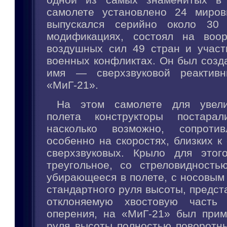
самолете установлено 24 миров
выпускался серийно около 30
модификациях, состоял на воор
воздушных сил 49 стран и участ
военных конфликтах. Он был создан
имя — сверхзвуковой реактивн
«МиГ-21».
На этом самолете для увели
полета конструкторы постарал
насколько возможно, сопротив
особенно на скоростях, близких к 
сверхзвуковых. Крыло для этог
треугольное, со стреловидност
убирающееся в полете, с носовым
стандартного руля высоты, предс
отклоняемую хвостовую часть г
оперения, на «МиГ-21» был прим
руля высоты полностью поворотны