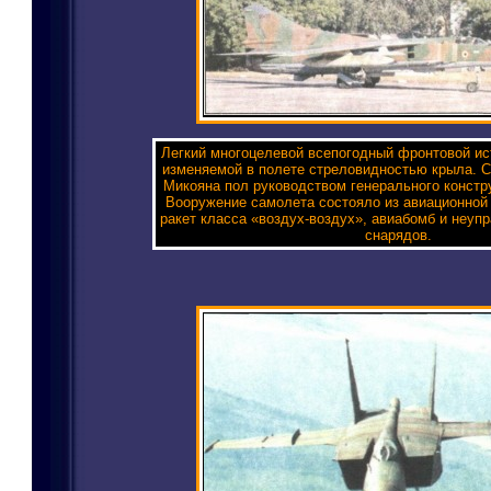
Легкий многоцелевой всепогодный фронтовой ис
изменяемой в полете стреловидностью крыла. С
Микояна пол руководством генерального констру
Вооружение самолета состояло из авиационной
ракет класса «воздух-воздух», авиабомб и неуп
снарядов.