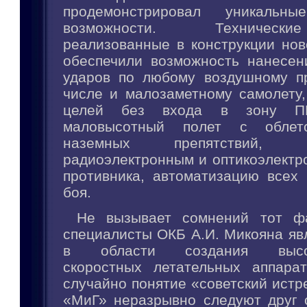
продемонстрировал уникальны
возможности. Техническ
реализованные в конструкции нов
обеспечили возможность нанесе
ударов по любому воздушному пр
числе и малозаметному самолету,
целей без входа в зону ПВ
маловысотный полет с обле
наземных препятствий, пр
радиоэлектронным и оптикоэлектр
противника, автоматизацию всех 
боя.
Не вызывает сомнений тот фа
специалисты ОКБ А.И. Микояна яв
в области создания высок
скоростных летательных аппара
случайно понятие «советский истр
«МиГ» неразрывно следуют друг 