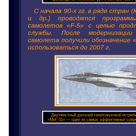
С начала 90-х гг. в ряде стран 
и др.) проводятся программы
самолетов «F-5» с целью продл
службы. После модернизации
самолета получили обозначение «
использоваться до 2007 г.
Двухместный дальний сверхзвуковой истреб
«МиГ-31» — один из самых эффективных совр