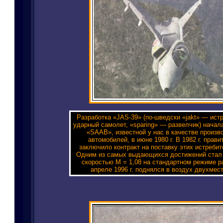
Разработка «JAS-39» (по-шведски «jakt» — ист
ударный самолет, «sparing» — развелчик) нача
«SAAB», известной у нас в качестве произв
автомобилей, в июне 1980 г. В 1982 г. прав
заключило контракт на поставку этих истреби
Одним из самых выдающихся достижений стал 
скоростью М = 1,08 на стандартном режиме р
апреле 1996 г. поднялся в воздух двухмес