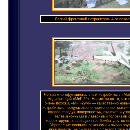
Легкий фронтовой истребитель 4-го покол
Легкий многофункциональный истребитель «МиГ
модификаций «МиГ-29». Несмотря на то, что
очень похожи, «МиГ-29М» — качественно новый
истребителе предусмотрено применение практиче
класса «воздух-поверхность», включая и упр
телевизионными и лазерными головками 
корректируемые авиационные бомбы, другое в
Управление боевыми режимами и выбор ору
производить, не снимая рук с сектора газа и