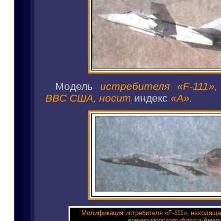
Модель
истребителя «F-111»
ВВС США, носит
индекс
«А».
Молификация истребителя «F-111», находящ
военно-морского флота Амери