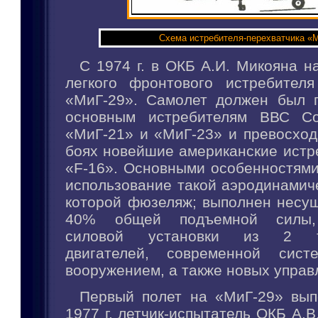
Схема истребителя-перехватчика «
С 1974 г. в ОКБ А.И. Микояна н
легкого фронтового истребителя
«МиГ-29». Самолет должен был 
основным истребителям ВВС Со
«МиГ-21» и «МиГ-23» и превосход
боях новейшие американские истр
«F-16». Основными особенностями
использование такой аэродинамич
которой фюзеляж; выполнен несущ
40% общей подъемной силы, 
силовой установки из 2 ту
двигателей, современной сист
вооружением, а также новых управ
Первый полет на «МиГ-29» вып
1977 г. летчик-испытатель ОКБ А.В