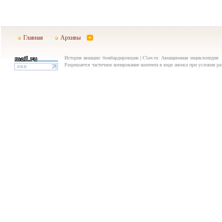
Главная
Архивы
История авиации: бомбардировщик | Claw.ru: Авиационная энциклопедия
Разрешается частичное копирование контента в виде анонса при условии р