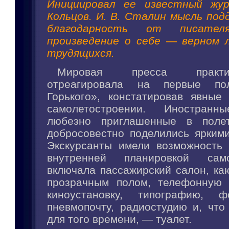
Инициировал ее известный жу
Кольцов. И. В. Сталин мысль под
благодарность от писател
произведение о себе — верном 
трудящихся.
Мировая пресса практи
отреагировала на первые по
Горького», констатировав явны
самолетостроении. Иностранн
любезно приглашенные в поле
добросовестно поделились яркими
Экскурсанты имели возможность 
внутренней планировкой само
включала пассажирский салон, ка
прозрачным полом, телефонную 
киноустановку, типографию, фо
пневмопочту, радиостудию и, что
для того времени, — туалет.