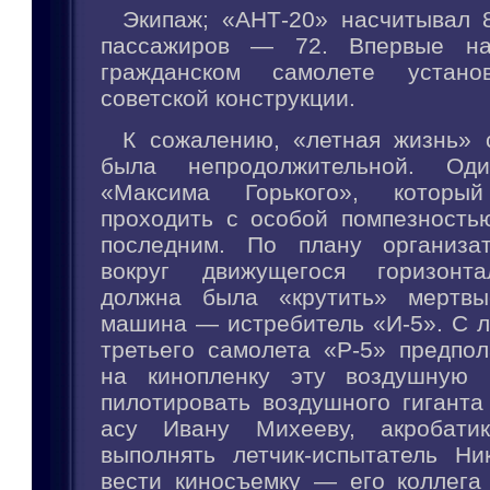
Экипаж; «АНТ-20» насчитывал 8
пассажиров — 72. Впервые на
гражданском самолете устано
советской конструкции.
К сожалению, «летная жизнь» с
была непродолжительной. Од
«Максима Горького», котор
проходить с особой помпезностью
последним. По плану организат
вокруг движущегося горизонт
должна была «крутить» мертвы
машина — истребитель «И-5». С л
третьего самолета «Р-5» предпол
на кинопленку эту воздушную к
пилотировать воздушного гиганта
асу Ивану Михееву, акробати
выполнять летчик-испытатель Ни
вести киносъемку — его коллега