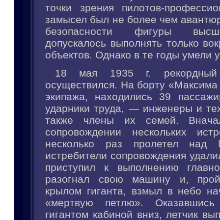
точки зрения пилотов-професси
замысел был не более чем авантю
безопасности фигуры высш
допускалось выполнять только во
объектов. Однако в те годы умели 
18 мая 1935 г. рекордный 
осуществился. На борту «Максима 
экипажа, находились 39 пассаж
ударники труда, — инженеры и те
также члены их семей. Внача
сопровождении нескольких истр
несколько раз пролетел над 
истребители сопровождения удалил
приступил к выполнению главно
разогнал свою машину и, про
крылом гиганта, взмыл в небо на
«мертвую петлю». Оказавшись
гигантом кабиной вниз, летчик вы