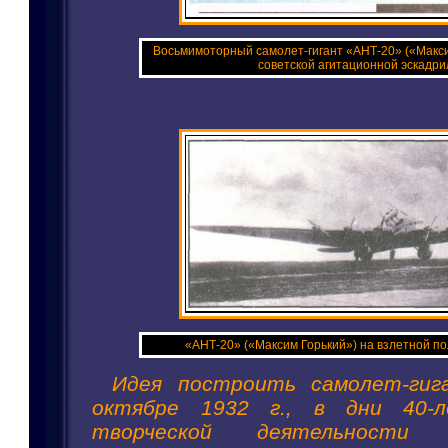
Восьмимоторный самолет-гигант «АНТ-20» («Макси
советской агитационной эскадри
«АНТ-20» («Максим Горький») на взлетной п
Идея построить самолет-гиг
октябре 1932 г., в дни 40-л
творческой деятельности 