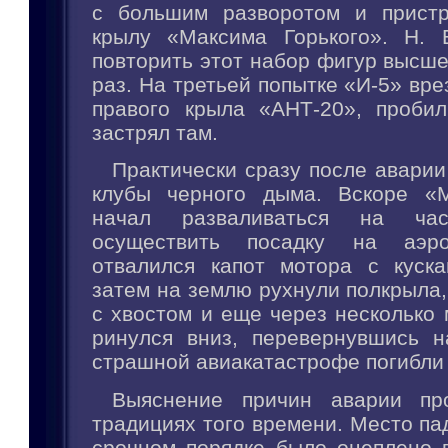
с большим разворотом и пристр
крылу «Максима Горького». Н. 
повторить этот набор фигур высш
раз. На третьей попытке «И-5» вре
правого крыла «АНТ-20», проби
застрял там.
Практически сразу после аварии
клубы черного дыма. Вскоре «М
начал разваливаться на ча
осуществить посадку на аэро
отвалился капот мотора с куска
затем на землю рухнули полкрыла
с хвостом и еще через несколько 
ринулся вниз, перевернувшись н
страшной авиакатастрофе погибли 
Выяснение причин аварии п
традициях того времени. Место па
срочном порядке было оцеплено 