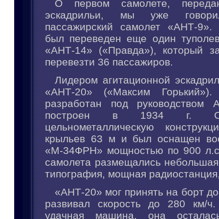
О первом самолете, переда
эскадрильи, мы уже говор
пассажирский самолет «АНТ-9».
был переведен еще один туполе
«АНТ-14» («Правда»), который з
перевезти 36 пассажиров.
Лидером агитационной эскадрил
«АНТ-20» («Максим Горький»)
разработан под руководством А
построен в 1934 г. С
цельнометаллическую конструк
крыльев 63 м и был оснащен во
«М-34ФРН» мощностью по 900 л.с.
самолета размещались небольшая 
типография, мощная радиостанция,
«АНТ-20» мог принять на борт до
развивал скорость до 280 км/ч
удачная машина, она осталас