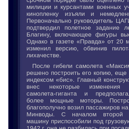
милиции и курсантами военных у
кинопленку изъяли и немедленн
Первоначально руководитель ЦАГ
подтвердил полетное задание л
Благину, включающее фигуры вы
Однако в газете «Правда» от 20 м
изменил версию, обвинив пилот
лихачестве.
После гибели самолета «Макси
решено построить его копию, еще
индексом «бис». Главный конструк
внес некоторые изменения 
самолета-гиганта и предполага
более мощные моторы. Постро
благополучно возил пассажиров н
Минводы. С началом второй 
машину приспособили под грузовую
1942 г. она не разбилась при посад