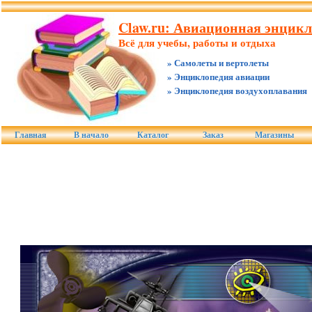
Claw.ru: Авиационная энцик
Всё для учебы, работы и отдыха
» Самолеты и вертолеты
» Энциклопедия авиации
» Энциклопедия воздухоплавания
Главная
В начало
Каталог
Заказ
Магазины