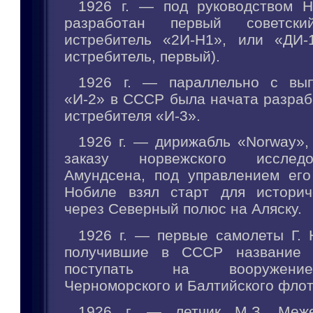
1926 г. — под руководством Н
разработан первый советски
истребитель «2И-Н1», или «ДИ-
истребитель, первый).
1926 г. — параллельно с вып
«И-2» в СССР была начата разраб
истребителя «И-3».
1926 г. — дирижабль «Norway»,
заказу норвежского исслед
Амундсена, под управлением его 
Нобиле взял старт для историч
через Северный полюс на Аляску.
1926 г. — первые самолеты Г. 
получившие в СССР название 
поступать на вооружени
Черноморского и Балтийского флот
1926 г. — летчик М.З. Меж