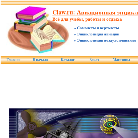
Claw.ru: Авиационная энцик
Всё для учебы, работы и отдыха
» Самолеты и вертолеты
» Энциклопедия авиации
» Энциклопедия воздухоплавания
Главная
В начало
Каталог
Заказ
Магазины