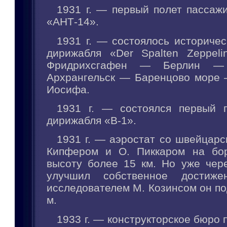
1931 г. — первый полет пассаж
«АНТ-14».
1931 г. — состоялось историче
дирижабля «Der Spalten Zeppel
Фридрихсгафен — Берлин —
Архрангельск — Баренцово море
Иосифа.
1931 г. — состоялся первый п
дирижабля «В-1».
1931 г. — аэростат со швейцар
Кипфером и О. Пиккаром на бор
высоту более 15 км. Но уже чере
улучшил собственное достиже
исследователем М. Козинсом он по
м.
1933 г. — конструкторское бюро 