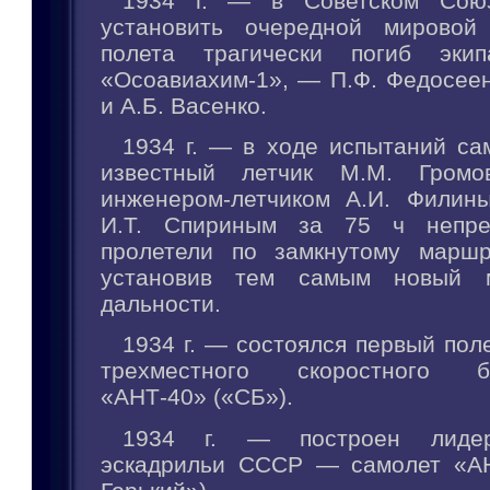
1934 г. — в Советском Сою
установить очередной мировой
полета трагически погиб экип
«Осоавиахим-1», — П.Ф. Федосеен
и А.Б. Васенко.
1934 г. — в ходе испытаний са
известный летчик М.М. Громо
инженером-летчиком А.И. Филин
И.Т. Спириным за 75 ч непре
пролетели по замкнутому маршр
установив тем самым новый м
дальности.
1934 г. — состоялся первый пол
трехместного скоростного бо
«АНТ-40» («СБ»).
1934 г. — построен лидер
эскадрильи СССР — самолет «АН